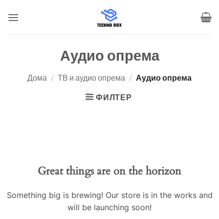
Skip
to
content
Аудио опрема
Дома
/
ТВ и аудио опрема
/
Аудио опрема
ФИЛТЕР
Great things are on the horizon
Something big is brewing! Our store is in the works and
will be launching soon!