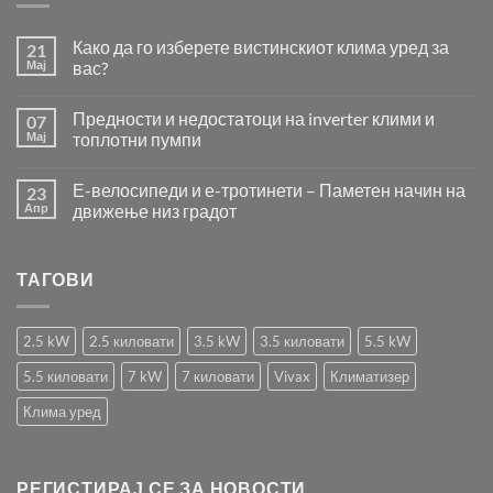
Како да го изберете вистинскиот клима уред за
21
Мај
вас?
Нема
коментари
Предности и недостатоци на inverter клими и
07
за
Како
Мај
топлотни пумпи
да
го
Нема
изберете
коментари
Е-велосипеди и е-тротинети – Паметен начин на
23
вистинскиот
за
клима
Предности
Апр
движење низ градот
уред
и
за
недостатоци
Нема
вас?
на
коментари
inverter
за
ТАГОВИ
клими
Е-
и
велосипеди
топлотни
и
пумпи
е-
тротинети
2.5 kW
2.5 киловати
3.5 kW
3.5 киловати
5.5 kW
–
Паметен
5.5 киловати
7 kW
7 киловати
Vivax
Климатизер
начин
на
движење
Клима уред
низ
градот
РЕГИСТИРАЈ СЕ ЗА НОВОСТИ