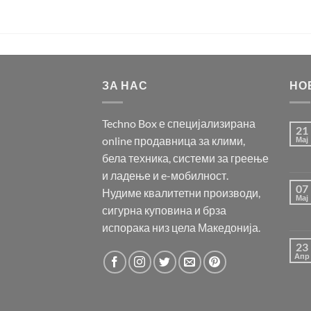
ЗА НАС
НО
Techno Box е специјализирана
21
online продавница за клими,
Мај
бела техника, системи за греење
и ладење и e-мобилност.
07
Нудиме квалитетни производи,
Мај
сигурна куповина и брза
испорака низ цела Македонија.
23
Апр