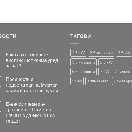
ВОСТИ
ТАГОВИ
2.5 kW
2.5 киловати
3.5 kW
Како да го изберете
вистинскиот клима уред
3.5 киловати
5.5 kW
за вас?
5.5 киловати
7 kW
7 килова
Нема
коментари
Предности и
за
Vivax
Климатизер
Клима ур
Како
недостатоци на inverter
да
клими и топлотни пумпи
го
изберете
Нема
вистинскиот
коментари
клима
Е-велосипеди и е-
за
уред
Предности
тротинети – Паметен
за
и
вас?
начин на движење низ
недостатоци
на
градот
inverter
клими
Нема
и
коментари