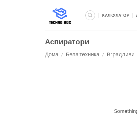
Skip
to
КАЛКУЛАТОР
content
Аспиратори
Дома
/
Бела техника
/
Вградливи
Something